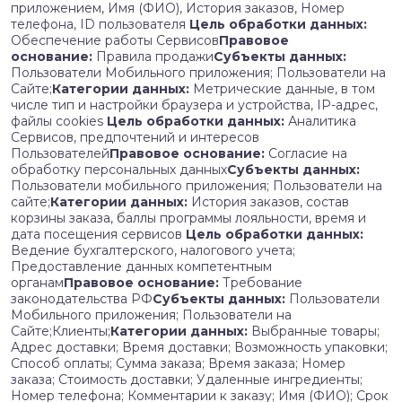
приложением, Имя (ФИО), История заказов, Номер
телефона, ID пользователя
Цель обработки данных:
Обеспечение работы Сервисов
Правовое
основание:
Правила продажи
Субъекты данных:
Пользователи Мобильного приложения; Пользователи на
Сайте;
Категории данных:
Метрические данные, в том
числе тип и настройки браузера и устройства, IP-адрес,
файлы cookies
Цель обработки данных:
Аналитика
Сервисов, предпочтений и интересов
Пользователей
Правовое основание:
Согласие на
обработку персональных данных
Субъекты данных:
Пользователи мобильного приложения; Пользователи на
сайте;
Категории данных:
История заказов, состав
корзины заказа, баллы программы лояльности, время и
дата посещения сервисов
Цель обработки данных:
Ведение бухгалтерского, налогового учета;
Предоставление данных компетентным
органам
Правовое основание:
Требование
законодательства РФ
Субъекты данных:
Пользователи
Мобильного приложения; Пользователи на
Сайте;Клиенты;
Категории данных:
Выбранные товары;
Адрес доставки; Время доставки; Возможность упаковки;
Способ оплаты; Сумма заказа; Время заказа; Номер
заказа; Стоимость доставки; Удаленные ингредиенты;
Номер телефона; Комментарии к заказу; Имя (ФИО); Срок