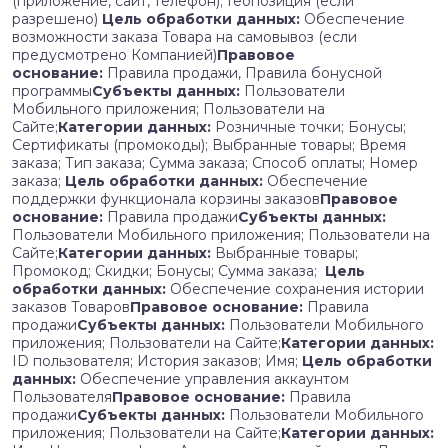
(приложение, сайт, телефон); Геопозиция (если
разрешено)
Цель обработки данных:
Обеспечение
возможности заказа Товара на самовывоз (если
предусмотрено Компанией)
Правовое
основание:
Правила продажи, Правила бонусной
программы
Субъекты данных:
Пользователи
Мобильного приложения; Пользователи на
Сайте;
Категории данных:
Розничные точки; Бонусы;
Сертификаты (промокоды); Выбранные товары; Время
заказа; Тип заказа; Сумма заказа; Способ оплаты; Номер
заказа;
Цель обработки данных:
Обеспечение
поддержки функционала корзины заказов
Правовое
основание:
Правила продажи
Субъекты данных:
Пользователи Мобильного приложения; Пользователи на
Сайте;
Категории данных:
Выбранные товары;
Промокод; Скидки; Бонусы; Сумма заказа;
Цель
обработки данных:
Обеспечение сохранения истории
заказов Товаров
Правовое основание:
Правила
продажи
Субъекты данных:
Пользователи Мобильного
приложения; Пользователи на Сайте;
Категории данных:
ID пользователя; История заказов; Имя;
Цель обработки
данных:
Обеспечение управления аккаунтом
Пользователя
Правовое основание:
Правила
продажи
Субъекты данных:
Пользователи Мобильного
приложения; Пользователи на Сайте;
Категории данных: